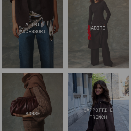
ALTRI
ABITI
ACCESSORI
CAPPOTTI E
BORSE
TRENCH