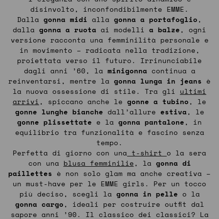
disinvolto, inconfondibilmente EMME.
Dalla
gonna midi
alla
gonna a portafoglio
,
dalla
gonna a ruota
ai modelli
a balze
, ogni
versione racconta una femminilità personale e
in movimento – radicata nella tradizione,
proiettata verso il futuro. Irrinunciabile
dagli anni ’60, la
minigonna
continua a
reinventarsi, mentre la
gonna lunga in jeans
è
la nuova ossessione di stile. Tra gli
ultimi
arrivi
, spiccano anche le
gonne a tubino
, le
gonne lunghe bianche
dall’allure
estiva
,
le
gonne plissettate
e la
gonna pantalone
, in
equilibrio tra funzionalità e fascino senza
tempo.
Perfetta di giorno con una
t-shirt
o la sera
con una
blusa femminilie
, la
gonna di
paillettes
è non solo glam ma anche creativa –
un must-have per le EMME girls. Per un tocco
più deciso, scegli la
gonna in pelle
o la
gonna cargo
, ideali per costruire outfit dal
sapore anni ’90. Il classico dei classici? La