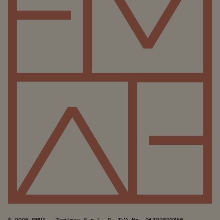
© 2026 EMME - Dedimax S.r.l. P. IVA Nr. 01322820356 -