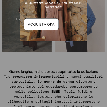
a un prezzo speciale. *su articoli
selezionati
PANTALONI
PIUMINI
ACQUISTA ORA
Gonne lunghe, midi e corte: scopri tutta la collezione
Tra
evergreen intramontabili
e nuovi equilibri
sartoriali, le
gonne da donna
diventano
protagoniste del guardaroba contemporaneo
nella collezione
EMME
. Tagli fluidi e
versatili, texture che valorizzano la
silhouette e dettagli inattesi interpretano
l’eleganza con uno spirito dinamico e