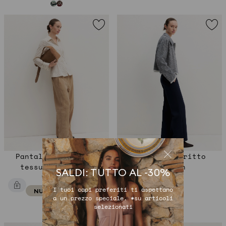
Pantalone fluido in
Pantalone dritto
tessuto crinckle
stretch
SALDI: TUTTO AL -30%
€ 109,90
€ 89,90
I tuoi capi preferiti ti aspettano
NUOVI ARRIVI
a un prezzo speciale. *su articoli
selezionati