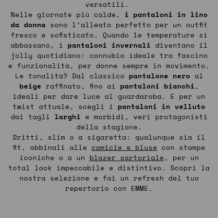
versatili.
Nelle giornate più calde,
i pantaloni in lino
da donna
sono l’alleato perfetto per un outfit
fresco e sofisticato. Quando le temperature si
abbassano, i
pantaloni invernali
diventano il
jolly quotidiano: connubio ideale tra fascino
e funzionalità, per donne sempre in movimento.
Le tonalità? Dal classico
pantalone nero
al
beige
raffinato, fino ai
pantaloni bianchi
,
ideali per dare luce al guardaroba. E per un
twist attuale, scegli i
pantaloni in velluto
dai tagli
larghi
e morbidi, veri protagonisti
della stagione.
Dritti, slim o a sigaretta: qualunque sia il
fit, abbinali alle
camicie e bluse
con stampe
iconiche o a un
blazer sartoriale
, per un
total look impeccabile e distintivo. Scopri la
nostra selezione e fai un refresh del tuo
repertorio con EMME.