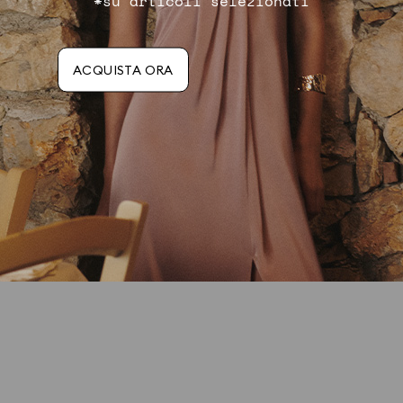
*su articoli selezionati
Promozioni
Programma 
5 risultati
18 risultati
ACQUISTA ORA
ULTERIORI DUBBI O DOMANDE?
CONTATTACI