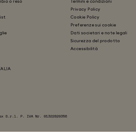
bio o reso
Termini e condizioni
Privacy Policy
ist
Cookie Policy
Preferenze sui cookie
glie
Dati societari e note legali
Sicurezza del prodotto
Accessibilità
TALIA
ax S.r.l. P. IVA Nr. 01322820356