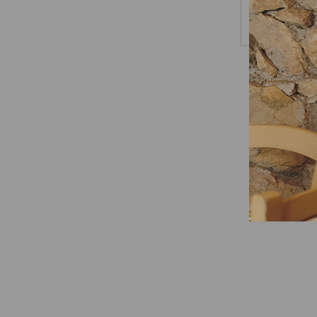
Gift Card
13 risultati