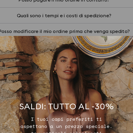
Quali sono i tempi e i costi di spedizione?
Posso modificare il mio ordine prima che venga spedito?
Come posso verificare lo stato della spedizione?
Ordini e spedizioni
Resi e rimbo
7 risultati
9 risultati
SALDI: TUTTO AL -30%
I tuoi capi preferiti ti
aspettano a un prezzo speciale.