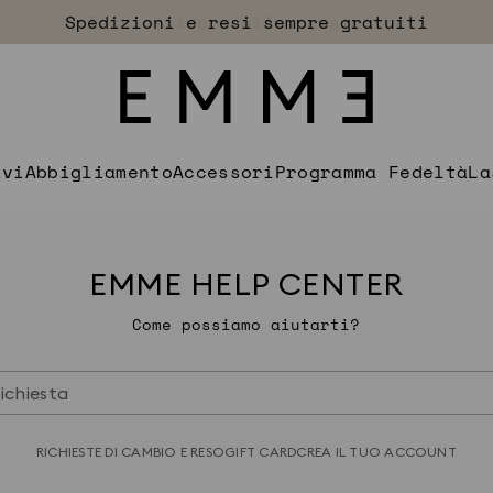
Accedi
Spedizioni e resi sempre gratuiti
EXTRA SCONTO
ivi
Abbigliamento
Accessori
Programma Fedeltà
La
EMME HELP CENTER
Come possiamo aiutarti?
RICHIESTE DI CAMBIO E RESO
GIFT CARD
CREA IL TUO ACCOUNT