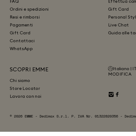
FAQ
Effettua cam
Ordini e spedizioni
Gift Card
Resi e rimborsi
Personal Styl
Pagamenti
Live Chat
Gift Card
Guida alle ta
Contattaci
WhatsApp
SCOPRI EMME
Italiano |
I
MODIFICA
Chi siamo
Store Locator
Lavora con noi
© 2026 EMME - Dedimax S.r.l. P. IVA Nr. 01322820356 - Dedim