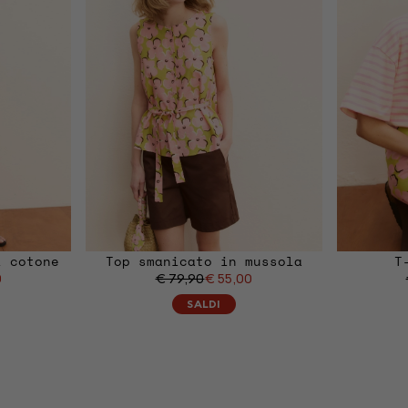
i cotone
Top smanicato in mussola
T
0
€ 79,90
€ 55,00
SALDI