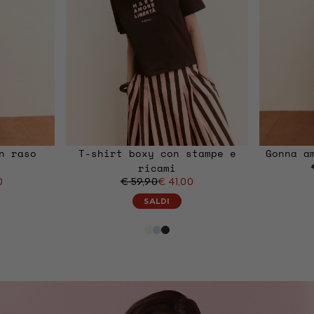
n raso
T-shirt boxy con stampe e
Gonna a
ricami
0
€ 59,90
€ 41,00
SALDI