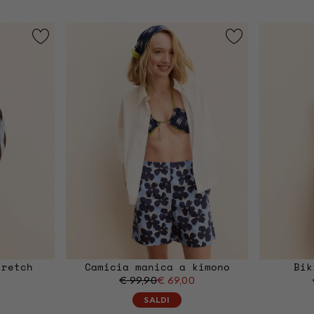
tretch
Camicia manica a kimono
Bik
0
€ 99,90
€ 69,00
SALDI