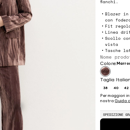
fianchi.
Blazer in
con foder
Fit regol
Linea dri
Scollo co
vista
Tasche la
Nome prodo
Colore:
marr
Taglia Italia
38
40
42
Taglia:
Taglia:
Ta
38
40
4
Per maggiori in
nostra
Guida a
SPEDIZIONE GR