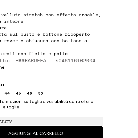
 velluto stretch con effetto crackle,
a interne
are
tta sul busto e bottone ricoperto
n rever e chiusura con bottone a
terali con filetto e patta
tto: EMMBARUFFA - 5046116102004
one
na
44
46
48
50
glia:
Taglia:
Taglia:
Taglia:
Taglia:
2
44
46
48
50
formazioni su taglie e vestibilità controlla la
lle taglie
ATUITA
AGGIUNGI AL CARRELLO