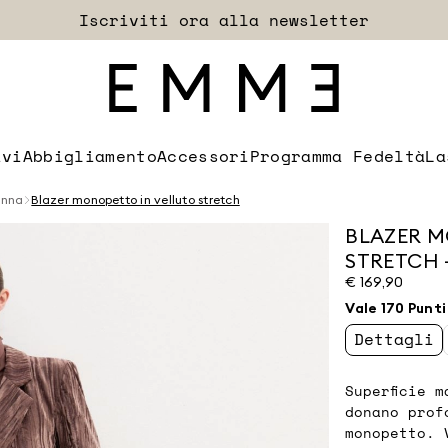
Accedi
Spedizioni e resi sempre gratuiti
Iscriviti ora alla newsletter
EXTRA SCONTO
ivi
Abbigliamento
Accessori
Programma Fedeltà
La
onna
Blazer monopetto in velluto stretch
BLAZER M
STRETCH 
€ 169,90
Vale 170 Punti
Dettagli
Superficie 
donano prof
monopetto. 