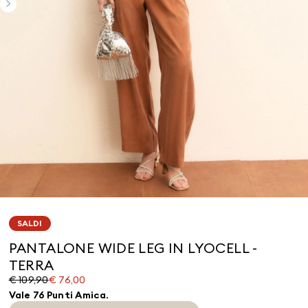
SALDI
PANTALONE WIDE LEG IN LYOCELL -
TERRA
Prezzo
Prezzo
€ 109,90
€ 76,00
originale
corrente
Vale 76 Punti Amica.
€
€