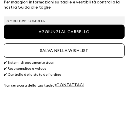
38
40
42
44
46
48
50
Per maggiori informazioni su taglie e vestibilità controlla la
Prodotto
Prodotto
Prodotto
nostra
Guida alle taglie
terminato
terminato
terminato
SPEDIZIONE GRATUITA
AGGIUNGI AL CARRELLO
SALVA NELLA WISHLIST
✔️ Sistemi di pagamento sicuri
✔️ Reso semplice e veloce
✔️ Controllo dello stato dell’ordine
CONTATTACI
Non sei sicura della tua taglia?