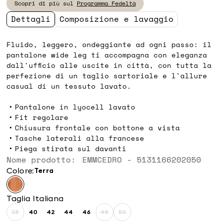
Scopri di più sul
Programma Fedeltà
109,90
76,00
Dettagli
Composizione e lavaggio
Fluido, leggero, ondeggiante ad ogni passo: il
pantalone wide leg ti accompagna con eleganza
dall'ufficio alle uscite in città, con tutta la
perfezione di un taglio sartoriale e l'allure
casual di un tessuto lavato.
Pantalone in lyocell lavato
Fit regolare
Chiusura frontale con bottone a vista
Tasche laterali alla francese
Piega stirata sul davanti
Nome prodotto: EMMCEDRO - 5131166202050
Colore:
terra
Taglia Italiana
38
40
42
44
46
48
50
Taglia:
Taglia:
Taglia:
Taglia:
Taglia:
Taglia:
Taglia: