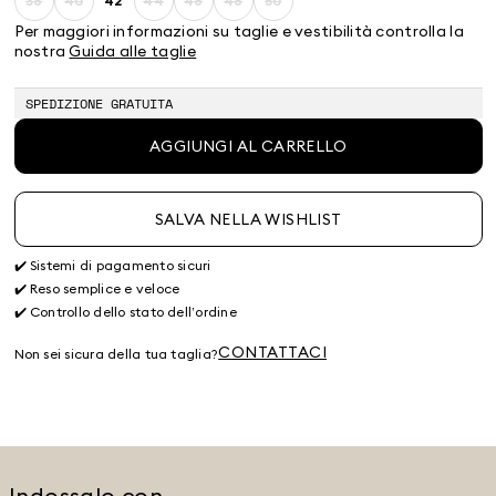
38
40
42
44
46
48
50
Taglia:
Taglia:
Taglia:
Taglia:
Taglia:
Taglia:
Taglia:
38
40
42
44
46
48
50
Per maggiori informazioni su taglie e vestibilità controlla la
Prodotto
Prodotto
Prodotto
Prodotto
Prodotto
Prodotto
nostra
Guida alle taglie
terminato
terminato
terminato
terminato
terminato
terminato
SPEDIZIONE GRATUITA
AGGIUNGI AL CARRELLO
SALVA NELLA WISHLIST
✔️ Sistemi di pagamento sicuri
✔️ Reso semplice e veloce
✔️ Controllo dello stato dell’ordine
CONTATTACI
Non sei sicura della tua taglia?
Indossalo con