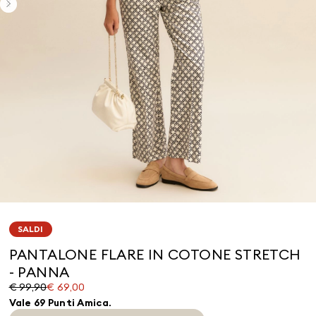
SALDI
PANTALONE FLARE IN COTONE STRETCH
- PANNA
Prezzo
Prezzo
€ 99,90
€ 69,00
originale
corrente
Vale 69 Punti Amica.
€
€