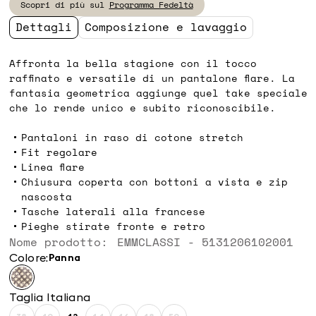
Scopri di più sul
Programma Fedeltà
99,90
69,00
Dettagli
Composizione e lavaggio
Affronta la bella stagione con il tocco
raffinato e versatile di un pantalone flare. La
fantasia geometrica aggiunge quel take speciale
che lo rende unico e subito riconoscibile.
Pantaloni in raso di cotone stretch
Fit regolare
Linea flare
Chiusura coperta con bottoni a vista e zip
nascosta
Tasche laterali alla francese
Pieghe stirate fronte e retro
Nome prodotto: EMMCLASSI - 5131206102001
Colore:
panna
Taglia Italiana