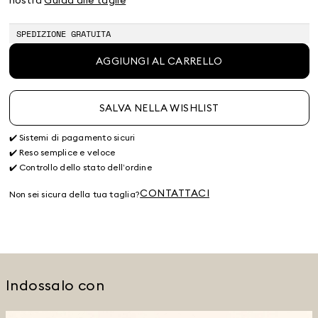
terminato
terminato
terminato
terminato
terminato
SPEDIZIONE GRATUITA
AGGIUNGI AL CARRELLO
SALVA NELLA WISHLIST
✔️ Sistemi di pagamento sicuri
✔️ Reso semplice e veloce
✔️ Controllo dello stato dell’ordine
CONTATTACI
Non sei sicura della tua taglia?
Indossalo con