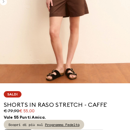
SALDI
SHORTS IN RASO STRETCH - CAFFE`
Prezzo
Prezzo
€ 79,90
€ 55,00
originale
corrente
Vale 55 Punti Amica.
€
€
Scopri di più sul
Programma Fedeltà
79,90
55,00