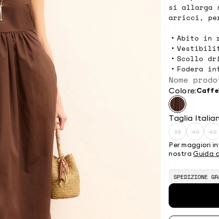
si allarga 
arricci, pe
Abito in 
Vestibili
Scollo dr
Fodera in
Nome prodo
Colore:
caffe
Taglia Italia
38
40
42
Taglia:
Taglia:
Ta
38
40
4
Per maggiori in
Prodotto
Prodot
P
nostra
Guida a
terminato
termin
t
SPEDIZIONE GR