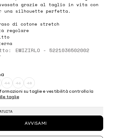
svasata grazie al taglio in vita con
r una silhouette perfetta.
raso di cotone stretch
tà regolare
itto
terna
tto: EMIZIRLO - 5221036502002
`
na
44
46
48
glia:
Taglia:
Taglia:
Taglia:
2
44
46
48
formazioni su taglie e vestibilità controlla la
to
rodotto
Prodotto
Prodotto
Prodotto
lle taglie
ato
erminato
terminato
terminato
terminato
ATUITA
AVVISAMI