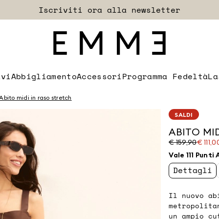
Accedi
Spedizioni e resi sempre gratuiti
EXTRA SCONTO
ivi
Abbigliamento
Accessori
Programma Fedeltà
La
Abito midi in raso stretch
SALDI
ABITO MID
Prezzo
Prezzo
€ 159,90
€ 111,0
originale
corrente
Vale 111 Punti
€
€
159,90
111,00
Dettagli
Il nuovo ab
metropolita
un ampio cu