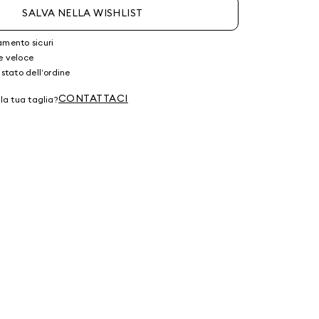
SALVA NELLA WISHLIST
amento sicuri
e veloce
 stato dell’ordine
CONTATTACI
lla tua taglia?