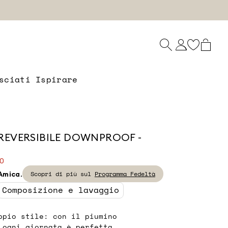
sciati Ispirare
REVERSIBILE DOWNPROOF -
00
Amica.
Scopri di più sul
Programma Fedeltà
Composizione e lavaggio
ppio stile: con il piumino
 ogni giornata è perfetta.