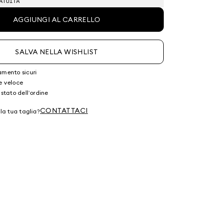
ATUITA
AGGIUNGI AL CARRELLO
SALVA NELLA WISHLIST
amento sicuri
e veloce
 stato dell’ordine
CONTATTACI
lla tua taglia?