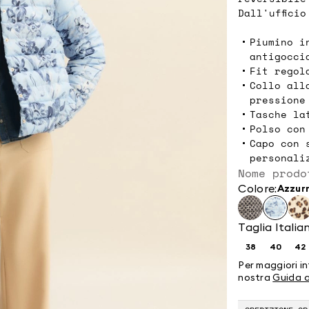
Dall'uffici
Piumino i
antigocci
Fit regol
Collo all
pressione
Tasche la
Polso con
Capo con 
personali
Nome prodo
Colore:
azzur
Taglia Italia
38
40
42
Taglia:
Taglia:
Ta
38
40
4
Per maggiori in
nostra
Guida a