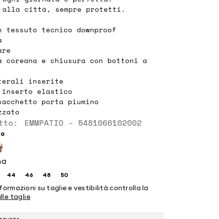
o alla città, sempre protetti.
n tessuto tecnico downproof
a
are
a coreana e chiusura con bottoni a
terali inserite
 inserto elastico
sacchetto porta piumino
zzato
tto: EMMPATIO - 5481066102002
ro
na
44
46
48
50
glia:
Taglia:
Taglia:
Taglia:
Taglia:
2
44
46
48
50
formazioni su taglie e vestibilità controlla la
lle taglie