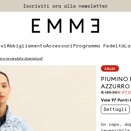
Accedi
Spedizioni e resi sempre gratuiti
Iscriviti ora alla newsletter
EXTRA SCONTO
ivi
Abbigliamento
Accessori
Programma Fedeltà
La
ino reversibile downproof
SALDI
PIUMINO 
AZZURRO
Prezzo
Prezzo
€ 139,90
€ 97,
originale
corrente
Vale 97 Punti 
€
€
139,90
97,00
Dettagli
Un capo, do
reversibile