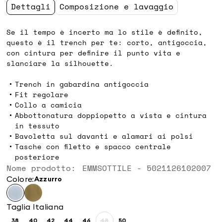
Dettagli
Composizione e lavaggio
Se il tempo è incerto ma lo stile è definito,
questo è il trench per te: corto, antigoccia,
con cintura per definire il punto vita e
slanciare la silhouette.
Trench in gabardina antigoccia
Fit regolare
Collo a camicia
Abbottonatura doppiopetto a vista e cintura
in tessuto
Bavoletta sul davanti e alamari ai polsi
Tasche con filetto e spacco centrale
posteriore
Nome prodotto: EMMSOTTILE - 5021126102007
Colore:
azzurro
Taglia Italiana
38
40
42
44
46
48
50