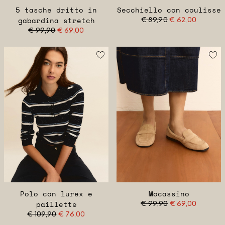
5 tasche dritto in
Secchiello con coulisse
gabardina stretch
€ 89,90
€ 62,00
€ 99,90
€ 69,00
Polo con lurex e
Mocassino
paillette
€ 99,90
€ 69,00
€ 109,90
€ 76,00