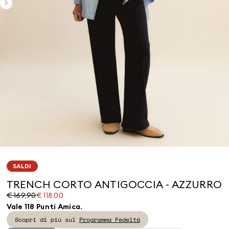
SALDI
TRENCH CORTO ANTIGOCCIA - AZZURRO
Prezzo
Prezzo
€ 169,90
€ 118,00
originale
corrente
Vale 118 Punti Amica.
€
€
Scopri di più sul
Programma Fedeltà
169,90
118,00