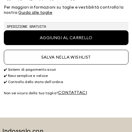
Taglia:
Taglia:
Taglia:
Taglia:
Taglia:
Taglia:
Taglia:
38
40
42
44
46
48
50
Per maggiori informazioni su taglie e vestibilità controlla la
Prodotto
nostra
Guida alle taglie
terminato
SPEDIZIONE GRATUITA
AGGIUNGI AL CARRELLO
SALVA NELLA WISHLIST
✔️ Sistemi di pagamento sicuri
✔️ Reso semplice e veloce
✔️ Controllo dello stato dell’ordine
CONTATTACI
Non sei sicura della tua taglia?
Indossalo con