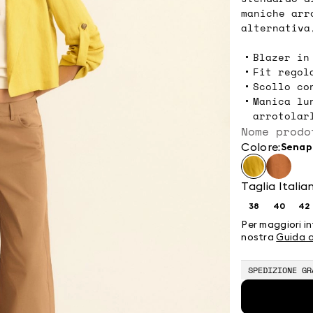
maniche arr
alternativa
Blazer in
Fit regol
Scollo co
Manica lu
arrotolar
Nome prodo
Colore:
sena
Taglia Italia
38
40
42
Taglia:
Taglia:
Ta
38
40
4
Per maggiori in
nostra
Guida a
SPEDIZIONE GR