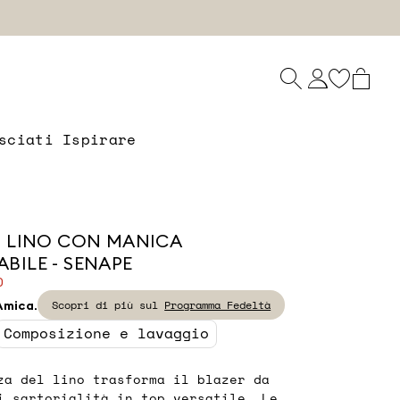
sciati Ispirare
N LINO CON MANICA
BILE - SENAPE
0
 Amica.
Scopri di più sul
Programma Fedeltà
Composizione e lavaggio
za del lino trasforma il blazer da
i sartorialità in top versatile. Le