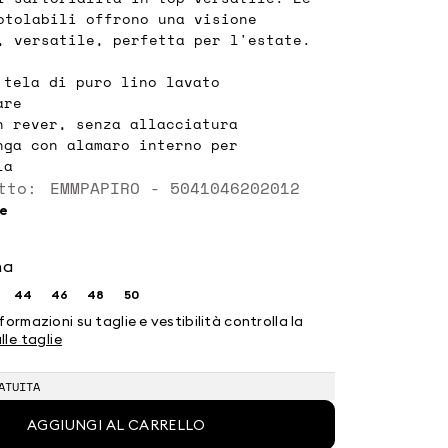
otolabili offrono una visione
, versatile, perfetta per l'estate.
 tela di puro lino lavato
are
n rever, senza allacciatura
nga con alamaro interno per
la
tto: EMMPAPIRO - 5041046202012
pe
na
44
46
48
50
glia:
Taglia:
Taglia:
Taglia:
Taglia:
2
44
46
48
50
formazioni su taglie e vestibilità controlla la
lle taglie
ATUITA
AGGIUNGI AL CARRELLO