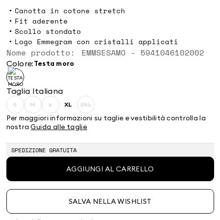
Canotta in cotone stretch
Fit aderente
Scollo stondato
Logo Emmegram con cristalli applicati
Nome prodotto: EMMSESAMO - 5941046102002
Colore:
testa moro
Taglia Italiana
S
M
L
XL
2XL
Taglia:
Taglia:
Taglia:
Taglia:
Taglia:
S
M
L
XL
2XL
Per maggiori informazioni su taglie e vestibilità controlla la
Prodotto
Prodotto
Prodotto
Prodotto
nostra
Guida alle taglie
terminato
terminato
terminato
terminato
SPEDIZIONE GRATUITA
AGGIUNGI AL CARRELLO
SALVA NELLA WISHLIST