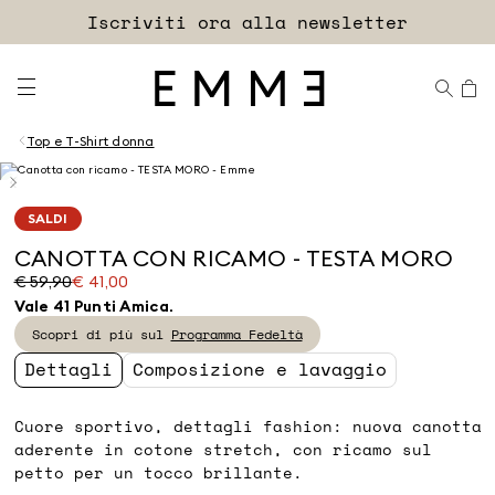
Accedi
Iscriviti ora alla newsletter
EXTRA SCONTO
Top e T-Shirt donna
SALDI
CANOTTA CON RICAMO - TESTA MORO
Prezzo
Prezzo
€ 59,90
€ 41,00
originale
corrente
Vale 41 Punti Amica.
€
€
Scopri di più sul
Programma Fedeltà
59,90
41,00
Dettagli
Composizione e lavaggio
Cuore sportivo, dettagli fashion: nuova canotta
aderente in cotone stretch, con ricamo sul
petto per un tocco brillante.