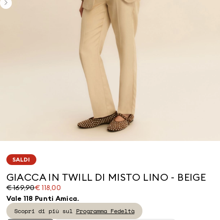
SALDI
GIACCA IN TWILL DI MISTO LINO - BEIGE
Prezzo
Prezzo
€ 169,90
€ 118,00
originale
corrente
Vale 118 Punti Amica.
€
€
Scopri di più sul
Programma Fedeltà
169,90
118,00