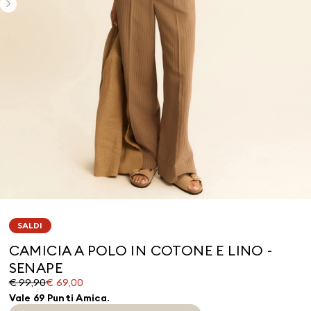
SALDI
CAMICIA A POLO IN COTONE E LINO -
SENAPE
Prezzo
Prezzo
€ 99,90
€ 69,00
originale
corrente
Vale 69 Punti Amica.
€
€