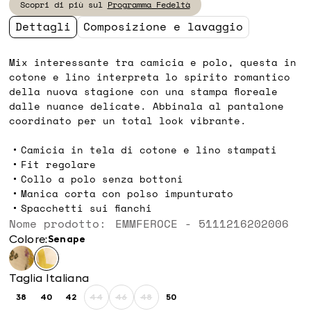
Scopri di più sul
Programma Fedeltà
99,90
69,00
Dettagli
Composizione e lavaggio
Mix interessante tra camicia e polo, questa in
cotone e lino interpreta lo spirito romantico
della nuova stagione con una stampa floreale
dalle nuance delicate. Abbinala al pantalone
coordinato per un total look vibrante.
Camicia in tela di cotone e lino stampati
Fit regolare
Collo a polo senza bottoni
Manica corta con polso impunturato
Spacchetti sui fianchi
Nome prodotto: EMMFEROCE - 5111216202006
Colore:
senape
Taglia Italiana
38
40
42
44
46
48
50
Taglia:
Taglia:
Taglia:
Taglia:
Taglia:
Taglia:
Taglia: