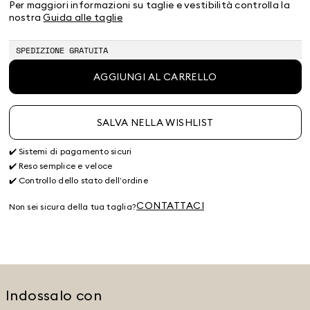
38
40
42
44
46
48
50
Per maggiori informazioni su taglie e vestibilità controlla la
Prodotto
Prodotto
Prodotto
nostra
Guida alle taglie
terminato
terminato
terminato
SPEDIZIONE GRATUITA
AGGIUNGI AL CARRELLO
SALVA NELLA WISHLIST
✔️ Sistemi di pagamento sicuri
✔️ Reso semplice e veloce
✔️ Controllo dello stato dell’ordine
CONTATTACI
Non sei sicura della tua taglia?
Indossalo con