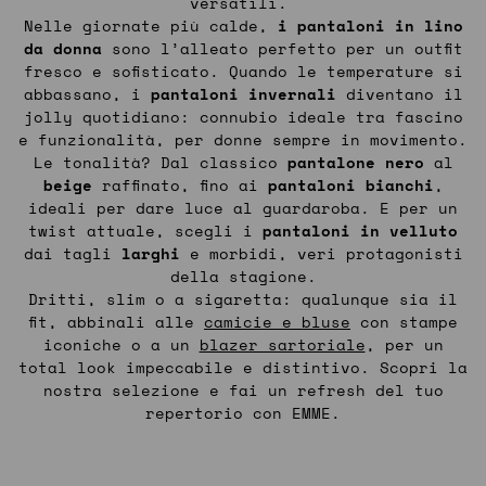
versatili.
Nelle giornate più calde,
i pantaloni in lino
da donna
sono l’alleato perfetto per un outfit
fresco e sofisticato. Quando le temperature si
abbassano, i
pantaloni invernali
diventano il
jolly quotidiano: connubio ideale tra fascino
e funzionalità, per donne sempre in movimento.
Le tonalità? Dal classico
pantalone nero
al
beige
raffinato, fino ai
pantaloni bianchi
,
ideali per dare luce al guardaroba. E per un
twist attuale, scegli i
pantaloni in velluto
dai tagli
larghi
e morbidi, veri protagonisti
della stagione.
Dritti, slim o a sigaretta: qualunque sia il
fit, abbinali alle
camicie e bluse
con stampe
iconiche o a un
blazer sartoriale
, per un
total look impeccabile e distintivo. Scopri la
nostra selezione e fai un refresh del tuo
repertorio con EMME.