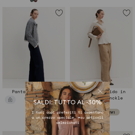
Pantalone dritto
Pantalone fluido in
stretch
tessuto crinckle
SALDI: TUTTO AL -30%
€ 89,90
€ 109,90
I tuoi capi preferiti ti aspettano
NUOVI ARRIVI
a un prezzo speciale. *su articoli
selezionati