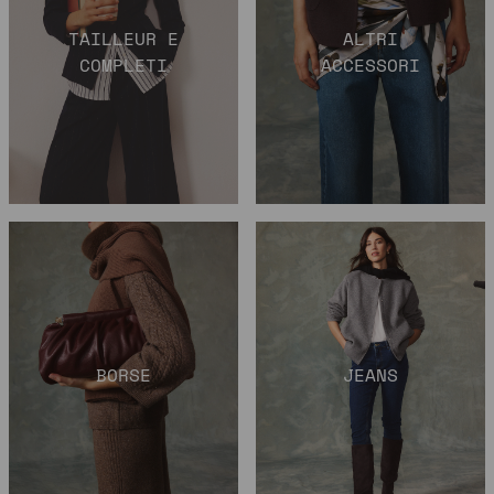
TAILLEUR E
ALTRI
COMPLETI
ACCESSORI
BORSE
JEANS