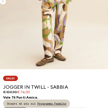
SALDI
JOGGER IN TWILL - SABBIA
Prezzo
Prezzo
€ 109,90
€ 76,00
originale
corrente
Vale 76 Punti Amica.
€
€
Scopri di più sul
Programma Fedeltà
109,90
76,00