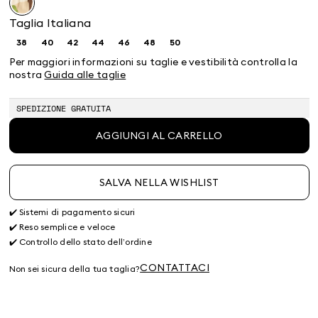
Taglia Italiana
38
40
42
44
46
48
50
Taglia:
Taglia:
Taglia:
Taglia:
Taglia:
Taglia:
Taglia:
38
40
42
44
46
48
50
Per maggiori informazioni su taglie e vestibilità controlla la
nostra
Guida alle taglie
SPEDIZIONE GRATUITA
AGGIUNGI AL CARRELLO
SALVA NELLA WISHLIST
✔️ Sistemi di pagamento sicuri
✔️ Reso semplice e veloce
✔️ Controllo dello stato dell’ordine
CONTATTACI
Non sei sicura della tua taglia?