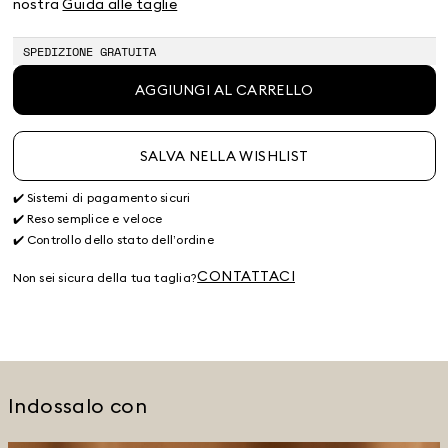
nostra
Guida alle taglie
terminato
terminato
terminato
terminato
terminato
terminato
SPEDIZIONE GRATUITA
AGGIUNGI AL CARRELLO
SALVA NELLA WISHLIST
✔️ Sistemi di pagamento sicuri
✔️ Reso semplice e veloce
✔️ Controllo dello stato dell’ordine
CONTATTACI
Non sei sicura della tua taglia?
Indossalo con