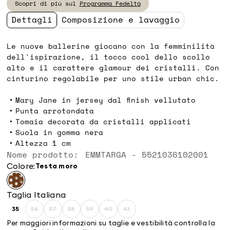
Scopri di più sul
Programma Fedeltà
119,90
83,00
Dettagli
Composizione e lavaggio
Le nuove ballerine giocano con la femminilità
dell'ispirazione, il tocco cool dello scollo
alto e il carattere glamour dei cristalli. Con
cinturino regolabile per uno stile urban chic.
Mary Jane in jersey dal finish vellutato
Punta arrotondata
Tomaia decorata da cristalli applicati
Suola in gomma nera
Altezza 1 cm
Nome prodotto: EMMTARGA - 5521036102001
Colore:
testa moro
Taglia Italiana
35
36
37
38
39
40
41
Taglia:
Taglia:
Taglia:
Taglia:
Taglia:
Taglia:
Taglia:
35
36
37
38
39
40
41
Per maggiori informazioni su taglie e vestibilità controlla la
Prodotto
Prodotto
Prodotto
Prodotto
Prodotto
Prodotto