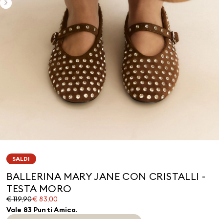
SALDI
BALLERINA MARY JANE CON CRISTALLI -
TESTA MORO
Prezzo
Prezzo
€ 119,90
€ 83,00
originale
corrente
Vale 83 Punti Amica.
€
€