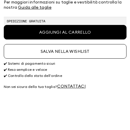
40
42
44
46
Per maggiori informazioni su taglie e vestibilità controlla la
nostra
Guida alle taglie
SPEDIZIONE GRATUITA
AGGIUNGI AL CARRELLO
SALVA NELLA WISHLIST
✔️ Sistemi di pagamento sicuri
✔️ Reso semplice e veloce
✔️ Controllo dello stato dell’ordine
CONTATTACI
Non sei sicura della tua taglia?