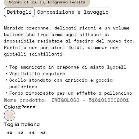
Scopri di più sul
Programma Fedeltà
89,90
62,00
Dettagli
Composizione e lavaggio
Morbido creponne, delicati ricami e un volume
balloon che trasforma ogni silhouette:
impossibile resistere al fascino del nuovo top.
Perfetto con pantaloni fluidi, glamour con
gioielli scintillanti.
Top smanicato in creponne di misto lyocell
Vestibilità regolare
Scollo stondato con arriccio e goccia
posteriore
Fondo rimborsato per un effetto a palloncino
Nome prodotto: EMIGOLOSO - 5161016602001
Colore:
panna
Taglia Italiana
40
42
44
46
Taglia:
Taglia:
Taglia:
Taglia: