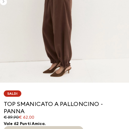
SALDI
TOP SMANICATO A PALLONCINO -
PANNA
Prezzo
Prezzo
€ 89,90
€ 62,00
originale
corrente
Vale 62 Punti Amica.
€
€