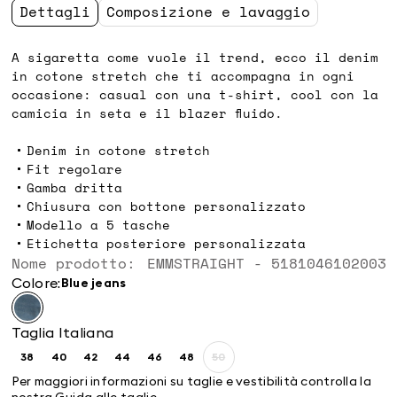
Dettagli
Composizione e lavaggio
A sigaretta come vuole il trend, ecco il denim
in cotone stretch che ti accompagna in ogni
occasione: casual con una t-shirt, cool con la
camicia in seta e il blazer fluido.
Denim in cotone stretch
Fit regolare
Gamba dritta
Chiusura con bottone personalizzato
Modello a 5 tasche
Etichetta posteriore personalizzata
Nome prodotto: EMMSTRAIGHT - 5181046102003
Colore:
blue jeans
Taglia Italiana
38
40
42
44
46
48
50
Taglia:
Taglia:
Taglia:
Taglia:
Taglia:
Taglia:
Taglia:
38
40
42
44
46
48
50
Per maggiori informazioni su taglie e vestibilità controlla la
Prodotto
nostra
Guida alle taglie