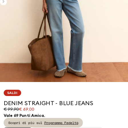
SALDI
DENIM STRAIGHT - BLUE JEANS
Prezzo
Prezzo
€ 99,90
€ 69,00
originale
corrente
Vale 69 Punti Amica.
€
€
Scopri di più sul
Programma Fedeltà
99,90
69,00