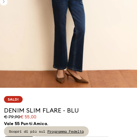
SALDI
DENIM SLIM FLARE - BLU
Prezzo
Prezzo
€ 79,90
€ 55,00
originale
corrente
Vale 55 Punti Amica.
€
€
Scopri di più sul
Programma Fedeltà
79,90
55,00