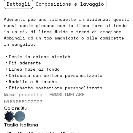
Dettagli
Composizione e lavaggio
Aderenti per una silhouette in evidenza, questi
nuovi denim giocano con la linea flare al fondo
in un mix di linee fluide e trend di stagione.
Abbinali ad un top smanicato o alle camicette
in sangallo.
Denim in cotone stretch
Fit aderente
Linea flare al fondo
Chiusura con bottone personalizzato
Modello a 5 tasche
Etichetta posteriore personalizzata
Nome prodotto: EMMSLIMFLARE -
5181066102002
Colore:
blu
Taglia Italiana
38
40
42
44
46
48
50