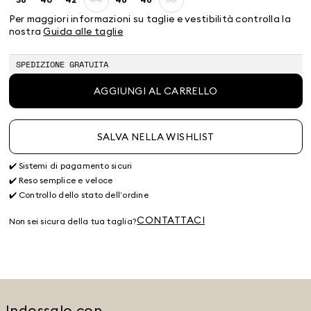
Taglia:
Taglia:
Taglia:
Taglia:
Taglia:
Taglia:
Taglia:
38
40
42
44
46
48
50
Per maggiori informazioni su taglie e vestibilità controlla la
Prodotto
Prodotto
nostra
Guida alle taglie
terminato
terminato
SPEDIZIONE GRATUITA
AGGIUNGI AL CARRELLO
SALVA NELLA WISHLIST
✔️ Sistemi di pagamento sicuri
✔️ Reso semplice e veloce
✔️ Controllo dello stato dell’ordine
CONTATTACI
Non sei sicura della tua taglia?
Indossalo con