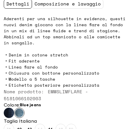
Dettagli
Composizione e lavaggio
Aderenti per una silhouette in evidenza, questi
nuovi denim giocano con la linea flare al fondo
in un mix di linee fluide e trend di stagione.
Abbinali ad un top smanicato o alle camicette
in sangallo.
Denim in cotone stretch
Fit aderente
Linea flare al fondo
Chiusura con bottone personalizzato
Modello a 5 tasche
Etichetta posteriore personalizzata
Nome prodotto: EMMSLIMFLARE -
5181066102003
Colore:
blue jeans
Taglia Italiana
38
40
42
44
46
48
50