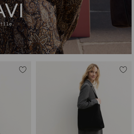
AVI
tile.