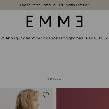
Accedi
Spedizioni e resi sempre gratuiti
EXTRA SCONTO
ivi
Abbigliamento
Accessori
Programma Fedeltà
La
8 prodotti