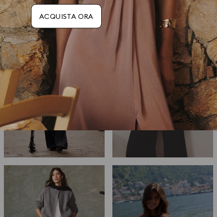
ACQUISTA ORA
TAILLEUR
GIACCHE
E
E BLAZER
COMPLETI