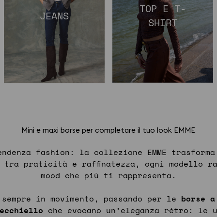
TOP E T-
JEANS
SHIRT
Mini e maxi borse per completare il tuo look EMME
endenza fashion: la
collezione EMME trasform
 tra praticità e raffinatezza, ogni modello r
mood che più ti rappresenta.
 sempre in movimento, passando per le
borse a
ecchiello
che evocano un’eleganza rétro: le u