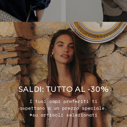
tracolla intrecciata
Borsa a spal
€ 89,90
€ 109,90
SALDI: TUTTO AL -30%
I tuoi capi preferiti ti
aspettano a un prezzo speciale.
*su articoli selezionati