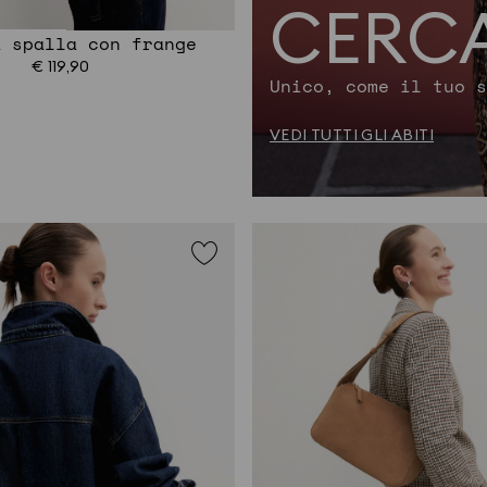
CERC
a spalla con frange
€ 119,90
Unico, come il tuo s
VEDI TUTTI GLI ABITI