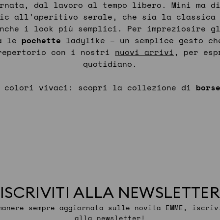
ornata, dal lavoro al tempo libero. Mini ma d
ic all’aperitivo serale, che sia la classic
nche i look più semplici. Per impreziosire 
na le
pochette
ladylike – un semplice gesto ch
repertorio con i nostri
nuovi arrivi
, per esp
quotidiano.
e colori vivaci: scopri la collezione di
bors
ISCRIVITI ALLA NEWSLETTER
manere sempre aggiornata sulle novità EMME, iscriv
alla newsletter!