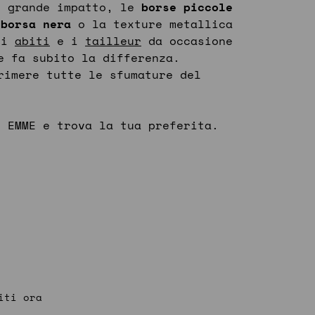
i grande impatto, le
borse piccole
a
borsa nera
o la texture metallica
gli
abiti
e i
tailleur
da occasione
e fa subito la differenza.
rimere tutte le sfumature del
e
EMME e trova la tua preferita.
iti ora