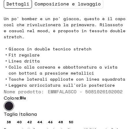
Dettagli
Composizione e lavaggio
Un po' bomber e un po' giacca, questo è il capo
cool che rivoluzionerà la primavera. Rilassato
e casual nel mood, è proposto in tessuto double
stretch.
Giacca in double tecnico stretch
Fit regolare
Linea dritta
Collo alla coreana e abbottonatura a vista
con bottoni a pressione metallici
Tasche laterali applicate con linea squadrata
Leggera arricciatura sull'orlo posteriore
Nome prodotto: EMMFALASCO - 5081026102002
Colore:
blu
Taglia Italiana
38
40
42
44
46
48
50
Taglia:
Taglia:
Taglia:
Taglia:
Taglia:
Taglia:
Taglia:
38
40
42
44
46
48
50