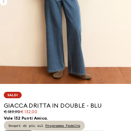
SALDI
GIACCA DRITTA IN DOUBLE - BLU
Prezzo
Prezzo
€ 189,90
€ 132,00
originale
corrente
Vale 132 Punti Amica.
€
€
Scopri di più sul
Programma Fedeltà
189,90
132,00